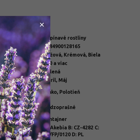
datočné parametre
egória
:
Popínavé rostliny
N
:
2284900128165
ba kvetu
:
Ružová
,
Krémová
,
Biela
ška
:
500 a viac
ba listu
:
Zelená
ba kvetu
:
Apríl
,
Máj
telné
Slnko
,
Polotieň
dmienky
:
 opelenia
Cudzoprašné
hlavie rastliny)
:
enie
:
kontajner
A: Akebia B: CZ-4282 C:
nt Passport
:
25/FP/0120 D: PL