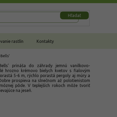
Hľadať
anie rastlín
Kontakty
 Bells'
Bells' prináša do záhrady jemnú vanilkovo-
é hrozno krémovo bielych kvetov s fialovým
orastá 5-6 m, rýchlo porastá pergoly aj múry a
. Dobre prospieva na slnečnom až polotienistom
umóznej pôde. V teplejších rokoch môže tvoriť
evajúce na jeseň.