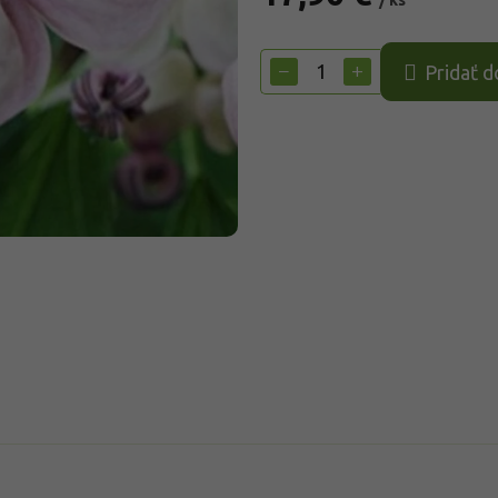
/ ks
Jednotková
cena:
−
+
Pridať d