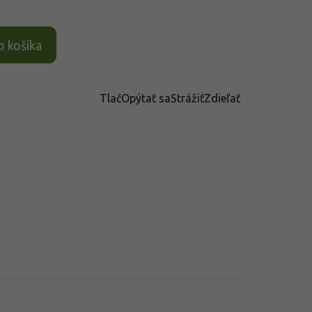
o košíka
Tlač
Opýtať sa
Strážiť
Zdieľať