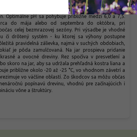
ým vetrom. Akebia znáša aj ľahký tieň, ale v teplejších
Pla
azne lepšie. Pôda má byť priepustná, humózna až hlinitá,
. Optimálne pH sa pohybuje približne medzi 6,0 a 7,5.
marca do mája alebo od septembra do októbra, pri
počas celej bezmrazovej sezóny. Pri výsadbe je vhodné
ežu či drôtený systém - ku ktorej sa výhony postupne
ôležitá pravidelná zálievka, najmä v suchých obdobiach,
okiaľ je pôda zamulčovaná. Na jar prospieva pridanie
rasné a ovocné dreviny. Rez spočíva v presvetlení a
bo skoro na jar, aby sa udržala prehľadná kostra liana a
uje približne okolo -20 až -25 °C, vo vhodnom závetrí a
zimuje vo väčšine oblastí. Zo škodcov sa môžu občas
 nenáročnú popínavú drevinu, vhodnú pre začínajúcich i
ináciu vône a štruktúry.