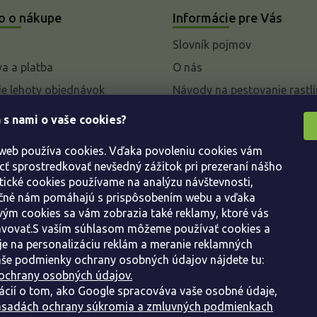
o o nákupe
Informácie pre Vás
Slovník pojmov
a a platba
O nás
e lehoty objednávok
Návody na pestovanie rastlí
livky k parametrom a
 s nami o vaše cookies?
 rastlín
 web používa cookies. Vďaka povoleniu cookies vám
enie od kúpnej zmluvy
 sprostredkovať nevšedný zážitok pri prezeraní nášho
ácie
tické cookies používame na analýzu návštevnosti,
ácie o ochrane osobných
ačné nám pomáhajú s prispôsobením webu a vďaka
ým cookies sa vám zobrazia také reklamy, ktoré vás
avovať.S vaším súhlasom môžeme používať cookies a
dné podmienky
e na personalizáciu reklám a meranie reklamných
še podmienky ochrany osobných údajov nájdete tu:
ochrany osobných údajov.
ácií o tom, ako Google spracováva vaše osobné údaje,
sadách ochrany súkromia a zmluvných podmienkach