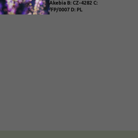
A: Akebia B: CZ-4282 C:
nt Passport 2
:
26/FP/0007 D: PL