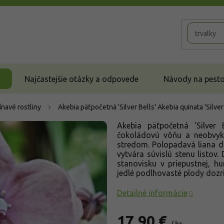
Najčastejšie otázky a odpovede
Návody na pestov
ínavé rostliny
Akebia päťpočetná 'Silver Bells'
Akebia quinata 'Silver
Akebia päťpočetná 'Silver 
čokoládovú vôňu a neobvykl
stredom. Polopadavá liana d
vytvára súvislú stenu listov
stanovisku v priepustnej, h
jedlé podlhovasté plody dozri
Detailné informácie
17,90 €