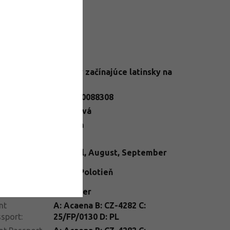
datočné parametre
Trvalky začínajúce latinsky na
egória
:
A
N
:
2284900088308
ba kvetu
:
Oranžová
ška
:
0-10 cm
ba listu
:
Vínová
ba kvetu
:
Jún
,
Júl
,
August
,
September
telné
Slnko
,
Polotieň
dmienky
:
enie
:
kontajner
nt
A: Acaena B: CZ-4282 C:
ssport
:
25/FP/0130 D: PL