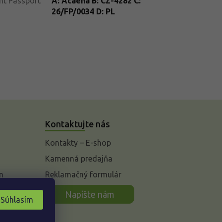
nt Passport
A: Acaena B: CZ-4282 C:
26/FP/0034 D: PL
Kontaktujte nás
Kontakty – E-shop
Kamenná predajňa
n
Reklamačný formulár
Napíšte nám
Súhlasím