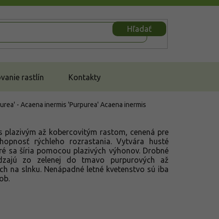
Hľadať
anie rastlín
Kontakty
urea' - Acaena inermis 'Purpurea'
Acaena inermis
s plazivým až kobercovitým rastom, cenená pre
chopnosť rýchleho rozrastania. Vytvára husté
ré sa šíria pomocou plazivých výhonov. Drobné
ádzajú zo zelenej do tmavo purpurových až
ích na slnku. Nenápadné letné kvetenstvo sú iba
ob.