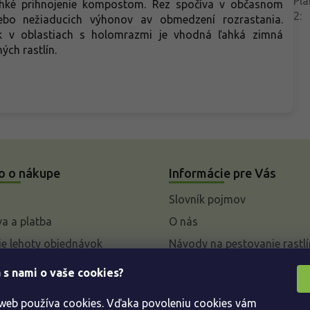
Pla
ľahké prihnojenie kompostom. Rez spočíva v občasnom
2
:
lebo nežiaducich výhonov av obmedzení rozrastania.
k v oblastiach s holomrazmi je vhodná ľahká zimná
ch rastlín.
o o nákupe
Informácie pre Vás
Slovník pojmov
a a platba
O nás
e lehoty objednávok
Návody na pestovanie rastlí
livky k parametrom a
 s nami o vaše cookies?
 rastlín
 web používa cookies. Vďaka povoleniu cookies vám
enie od kúpnej zmluvy