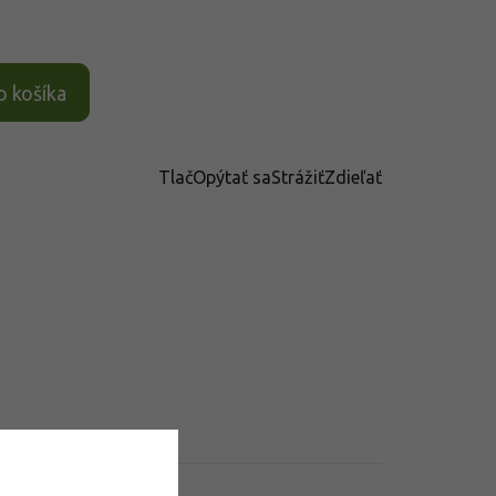
o košíka
Tlač
Opýtať sa
Strážiť
Zdieľať