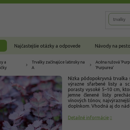
Najčastejšie otázky a odpovede
Návody na pestov
ky a
Trvalky začínajúce latinsky na
Acéna ružová 'Purp
ičky
A
'Purpurea'
Nízka pôdopokryvná trvalka 
výrazne sfarbené listy a s
porasty vysoké 5–10 cm, kto
jemne členené listy prech
vínových tónov, najvýraznejš
doplnkom. Vhodná aj do nád
Detailné informácie