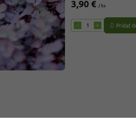
3,90 €
/ ks
Jednotková
cena:
−
+
Pridať d