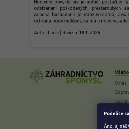
Hnojenie obvykle nie je nutné, postačuje 
odstránení poškodených, prestarnutých a
Acaena buchananii je mrazuvzdorná, avša
ochrana pôdy mulčom, najmä u novo vysadený
Autor: Lucie | Revízia: 19.1. 2026
Z
á
Všetk
p
ä
O nás
t
i
Doprav
e
Dodaci
Vysvet
Podelíte sa
baleniu
Áno, aj náš
Odstúp